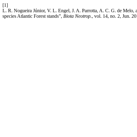
[1]
L. R. Nogueira Júnior, V. L. Engel, J. A. Parrotta, A. C. G. de Melo, 
species Atlantic Forest stands”,
Biota Neotrop.
, vol. 14, no. 2, Jun. 2