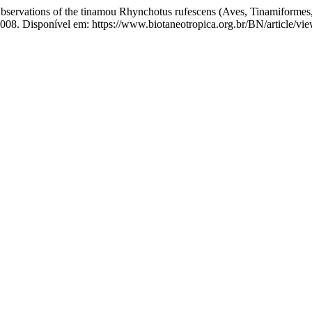
ions of the tinamou Rhynchotus rufescens (Aves, Tinamiformes, Tin
, 2008. Disponível em: https://www.biotaneotropica.org.br/BN/article/v