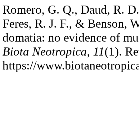
Romero, G. Q., Daud, R. D.,
Feres, R. J. F., & Benson, 
domatia: no evidence of mut
Biota Neotropica
,
11
(1). R
https://www.biotaneotropic