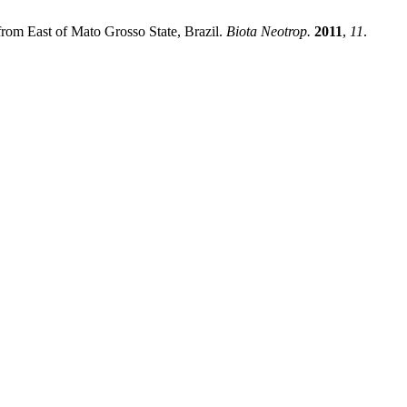
 from East of Mato Grosso State, Brazil.
Biota Neotrop.
2011
,
11
.