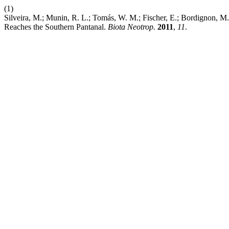
(1)
Silveira, M.; Munin, R. L.; Tomás, W. M.; Fischer, E.; Bordignon, M.
Reaches the Southern Pantanal.
Biota Neotrop.
2011
,
11
.