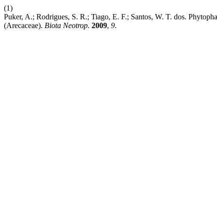
(1)
Puker, A.; Rodrigues, S. R.; Tiago, E. F.; Santos, W. T. dos. Phytop
(Arecaceae).
Biota Neotrop.
2009
,
9
.