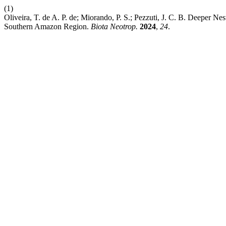
(1)
Oliveira, T. de A. P. de; Miorando, P. S.; Pezzuti, J. C. B. Deeper N
Southern Amazon Region.
Biota Neotrop.
2024
,
24
.