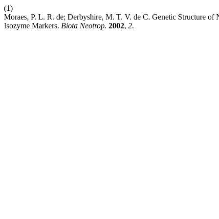
(1)
Moraes, P. L. R. de; Derbyshire, M. T. V. de C. Genetic Structure o
Isozyme Markers.
Biota Neotrop.
2002
,
2
.